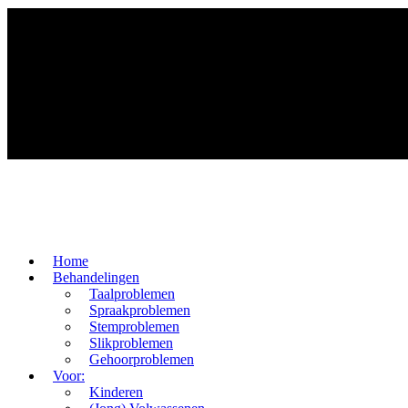
Home
Behandelingen
Taalproblemen
Spraakproblemen
Stemproblemen
Slikproblemen
Gehoorproblemen
Voor:
Kinderen