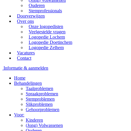
(Jong) Volwassenen
Ouderen
Stemprofessionals
Doorverwijzen
Over ons
Onze logopedisten
Veelgestelde vragen
Logopedie Lochem
Logopedie Doetinchem
Logopedie Zelhem
Vacatures
Contact
Informatie & aanmelden
Home
Behandelingen
Taalproblemen
Spraakproblemen
Stemproblemen
Slikproblemen
Gehoorproblemen
Voor:
Kinderen
(Jong) Volwassenen
Ouderen